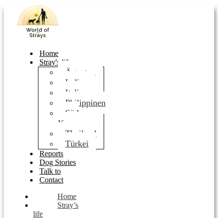
Home
Stray's life
Ägypten
Indien
Italien
Philippinen
Süd
Korea
Thailand
Türkei
Reports
Dog Stories
Talk to
Contact
Home
Stray’s
life