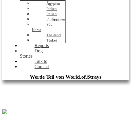
Ägypten
Indien
Italien
Philippinen
Süd
Korea
Thailand
Türkei
Reports
Dog
Stories
Talk to
Contact
Werde Teil von World.of.Strays